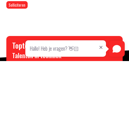
Solliciteren
Toptech
Hallo! Heb je vragen? 👋🏻
Talenten in techniek
Toptech
is dé specialist in het vinden, verbinden en
ontwikkelen van technisch talent. Sinds 1992 ondersteunen
wij organisaties door hen in contact te brengen met
professionals die hun technische uitdagingen kunnen
overwinnen. Met ons uitgebreide netwerk en diepgaande
kennis van de technische sector zorgen wij voor duurzame
en succesvolle matches.