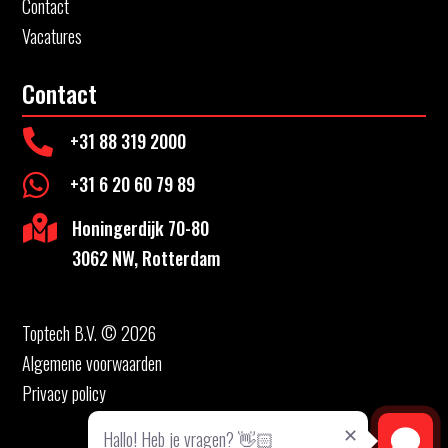
Contact
Vacatures
Contact

+31 88 319 2000

+31 6 20 60 79 89

Honingerdijk 70-80
3062 NW, Rotterdam
Toptech B.V. © 2026
Algemene voorwaarden
Privacy policy
Hallo! Heb je vragen? 👋🏻