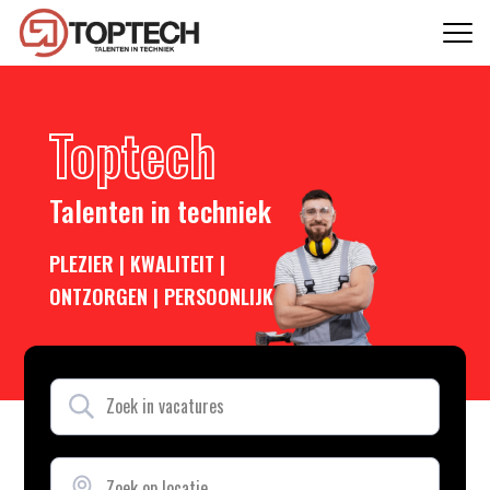
Toptech
Talenten in techniek
PLEZIER | KWALITEIT |
ONTZORGEN | PERSOONLIJK