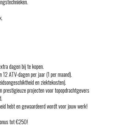
ingstechnieken.
k.
tra dagen bij te kopen.
n 12 ATV-dagen per jaar (1 per maand).
eidsongeschiktheid en ziektekosten).
an prestigieuze projecten voor topopdrachtgevers
d.
heid hebt en gewaardeerd wordt voor jouw werk!
bonus tot €250!