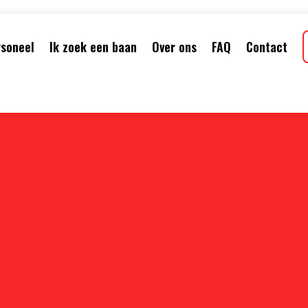
rsoneel
Ik zoek een baan
Over ons
FAQ
Contact