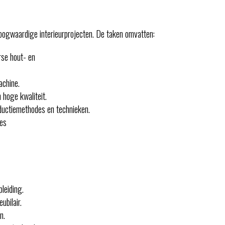
oogwaardige interieurprojecten. De taken omvatten:
rse hout- en
chine.
hoge kwaliteit.
ductiemethodes en technieken.
ces
leiding.
bilair.
n.