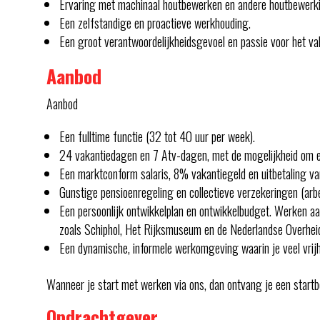
Ervaring met machinaal houtbewerken en andere houtbewerk
Een zelfstandige en proactieve werkhouding.
Een groot verantwoordelijkheidsgevoel en passie voor het va
Aanbod
Aanbod
Een fulltime functie (32 tot 40 uur per week).
24 vakantiedagen en 7 Atv-dagen, met de mogelijkheid om ex
Een marktconform salaris, 8% vakantiegeld en uitbetaling va
Gunstige pensioenregeling en collectieve verzekeringen (arb
Een persoonlijk ontwikkelplan en ontwikkelbudget. Werken a
zoals Schiphol, Het Rijksmuseum en de Nederlandse Overhei
Een dynamische, informele werkomgeving waarin je veel vrij
Wanneer je start met werken via ons, dan ontvang je een start
Opdrachtgever