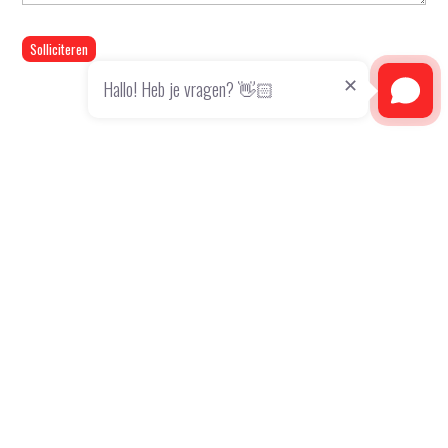
Solliciteren
Hallo! Heb je vragen? 👋🏻
Toptech
Talenten in techniek
Toptech
is dé specialist in het vinden, verbinden en
ontwikkelen van technisch talent. Sinds 1992 ondersteunen
wij organisaties door hen in contact te brengen met
professionals die hun technische uitdagingen kunnen
overwinnen. Met ons uitgebreide netwerk en diepgaande
kennis van de technische sector zorgen wij voor duurzame
en succesvolle matches.