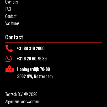
Over ons
FAQ
Contact
Vacatures
Contact

+31 88 319 2000

+31 6 20 60 79 89

Honingerdijk 70-80
3062 NW, Rotterdam
Toptech B.V. © 2026
Algemene voorwaarden