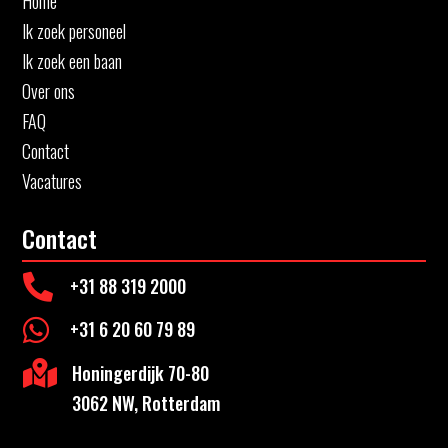
Home
Ik zoek personeel
Ik zoek een baan
Over ons
FAQ
Contact
Vacatures
Contact

+31 88 319 2000

+31 6 20 60 79 89

Honingerdijk 70-80
3062 NW, Rotterdam